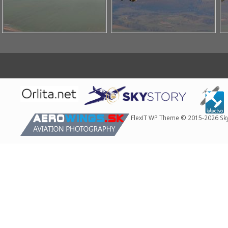
sa po
webovej
stránke a
používať jej
funkcie.
Tieto súbory
cookies
neukladajú
žiadne
informácie o
vás, ktoré by
sa dali použiť
FlexIT WP Theme © 2015-2026 Sk
na marketing
alebo na
zapamätanie
si, čo ste si
na internete
pozerali.
Analytické
súbory
cookies