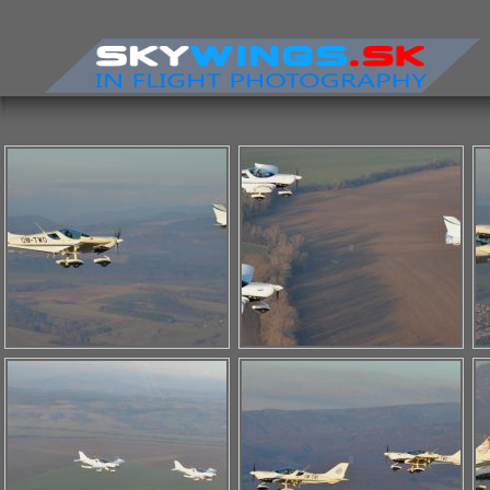
Nevyhnutne
nutné
súbory
cookies
Sú to
základné
súbory
cookies,
ktoré
umožňujú
pohybovať