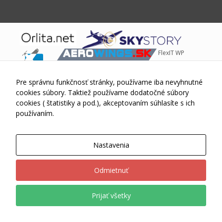
sa po
webovej
stránke a
používať jej
funkcie.
FlexIT WP
Tieto súbory
cookies
neukladajú
Theme © 2015-2026 Skywings.sk Powered by
Wordpress
Pre správnu funkčnosť stránky, používame iba nevyhnutné
žiadne
informácie o
cookies súbory. Taktiež používame dodatočné súbory
vás, ktoré by
cookies ( štatistiky a pod.), akceptovaním súhlasíte s ich
sa dali použiť
používaním.
na marketing
alebo na
zapamätanie
Nastavenia
si, čo ste si
na internete
pozerali.
Odmietnuť
Prijať všetky
Analytické
súbory
cookies