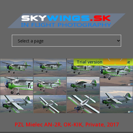
Trial version - Get License
Nevyhnutne
nutné
súbory
cookies
Sú to
základné
súbory
cookies,
ktoré
PZL Mielec AN-2R, OK-KIK, Private, 2017
umožňujú
pohybovať