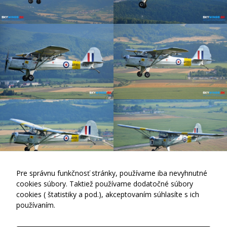
sa po
webovej
stránke a
používať jej
funkcie.
Tieto súbory
cookies
neukladajú
žiadne
informácie o
vás, ktoré by
sa dali použiť
na marketing
alebo na
zapamätanie
si, čo ste si
na internete
pozerali.
Pre správnu funkčnosť stránky, používame iba nevyhnutné
Beagle A-61 Terrier 2 C/N B.637 G-ASYG, Private
cookies súbory. Taktiež používame dodatočné súbory
2016
cookies ( štatistiky a pod.), akceptovaním súhlasíte s ich
Analytické
používaním.
súbory
cookies