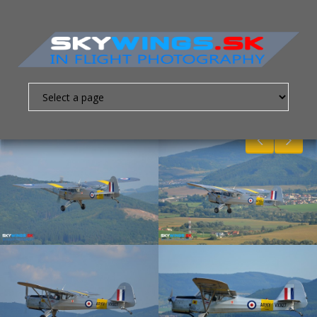
Nevyhnutne
nutné
súbory
cookies
Sú to
základné
súbory
cookies,
ktoré
umožňujú
pohybovať