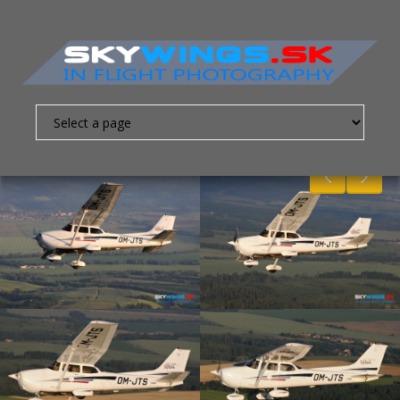
Nevyhnutne
nutné
súbory
cookies
Sú to
základné
súbory
cookies,
ktoré
umožňujú
pohybovať