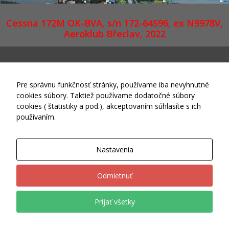
sa po
webovej
Cessna 172M OK-BVA, s/n 172-64596, ex N9978V,
stránke a
Aeroklub Břeclav, 2022
používať jej
funkcie.
Tieto súbory
cookies
neukladajú
Pre správnu funkčnosť stránky, používame iba nevyhnutné
žiadne
informácie o
cookies súbory. Taktiež používame dodatočné súbory
FlexIT WP
vás, ktoré by
cookies ( štatistiky a pod.), akceptovaním súhlasíte s ich
sa dali použiť
používaním.
na marketing
Theme © 2015-2026 Skywings.sk Powered by
Wordpress
alebo na
zapamätanie
Nastavenia
si, čo ste si
na internete
pozerali.
Odmietnuť
Prijať všetky
Analytické
súbory
cookies