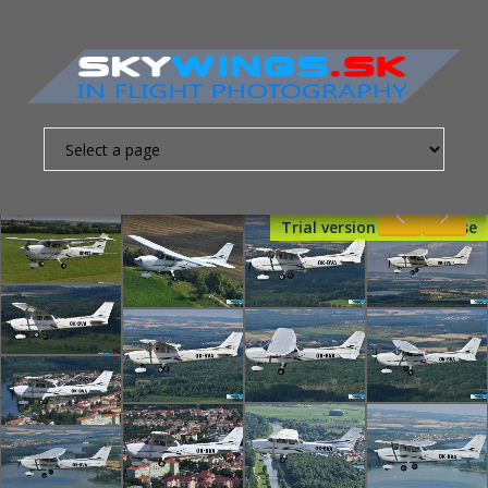
Trial version - Get License
Nevyhnutne
nutné
súbory
cookies
Sú to
základné
súbory
cookies,
ktoré
umožňujú
pohybovať