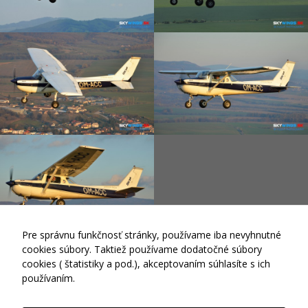
sa po
webovej
stránke a
používať jej
funkcie.
Tieto súbory
cookies
neukladajú
žiadne
informácie o
vás, ktoré by
sa dali použiť
na marketing
alebo na
zapamätanie
si, čo ste si
na internete
pozerali.
Pre správnu funkčnosť stránky, používame iba nevyhnutné
Reims F-150M OM-ACC, (ex D-EMFL), SkyService,
cookies súbory. Taktiež používame dodatočné súbory
2015
cookies ( štatistiky a pod.), akceptovaním súhlasíte s ich
Analytické
používaním.
súbory
cookies