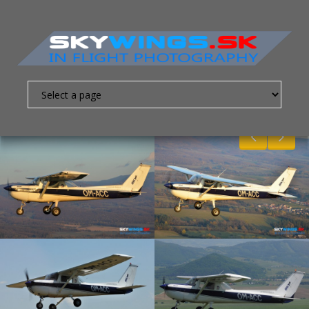
Nevyhnutne
nutné
súbory
cookies
Sú to
základné
súbory
cookies,
ktoré
umožňujú
pohybovať