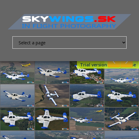
Trial version - Get License
Nevyhnutne
nutné
súbory
cookies
Sú to
základné
súbory
cookies,
ktoré
umožňujú
pohybovať