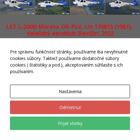
sa po
webovej
stránke a
používať jej
LET L-200D Morava OK-PLV, c/n 170815 (1961),
funkcie.
Valašský aeroklub Slavičín, 2022
Tieto súbory
cookies
neukladajú
Pre správnu funkčnosť stránky, používame iba nevyhnutné
žiadne
informácie o
cookies súbory. Taktiež používame dodatočné súbory
vás, ktoré by
cookies ( štatistiky a pod.), akceptovaním súhlasíte s ich
sa dali použiť
používaním.
na marketing
FlexIT WP
alebo na
zapamätanie
Nastavenia
Theme © 2015-2026 Skywings.sk Powered by
Wordpress
si, čo ste si
na internete
pozerali.
Odmietnuť
Prijať všetky
Analytické
súbory
cookies