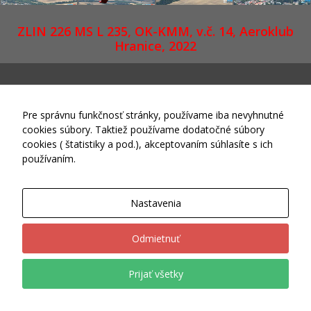
sa po
webovej
ZLIN 226 MS L 235, OK-KMM, v.č. 14, Aeroklub
stránke a
Hranice, 2022
používať jej
funkcie.
Tieto súbory
cookies
neukladajú
Pre správnu funkčnosť stránky, používame iba nevyhnutné
žiadne
informácie o
cookies súbory. Taktiež používame dodatočné súbory
FlexIT WP
vás, ktoré by
cookies ( štatistiky a pod.), akceptovaním súhlasíte s ich
sa dali použiť
používaním.
na marketing
Theme © 2015-2026 Skywings.sk Powered by
Wordpress
alebo na
zapamätanie
Nastavenia
si, čo ste si
na internete
pozerali.
Odmietnuť
Prijať všetky
Analytické
súbory
cookies