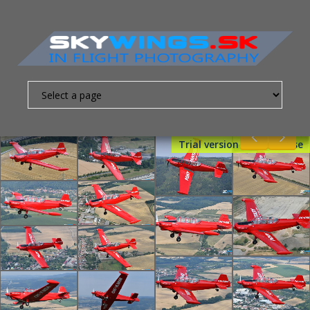
Trial version - Get License
Nevyhnutne
nutné
súbory
cookies
Sú to
základné
súbory
cookies,
ktoré
umožňujú
pohybovať