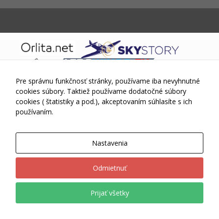
sa po
webovej
stránke a
používať jej
funkcie.
Tieto súbory
cookies
FlexIT WP
neukladajú
Pre správnu funkčnosť stránky, používame iba nevyhnutné
žiadne
Theme © 2015-2026 Skywings.sk Powered by
Wordpress
informácie o
cookies súbory. Taktiež používame dodatočné súbory
vás, ktoré by
cookies ( štatistiky a pod.), akceptovaním súhlasíte s ich
sa dali použiť
používaním.
na marketing
alebo na
zapamätanie
Nastavenia
si, čo ste si
na internete
pozerali.
Odmietnuť
Prijať všetky
Analytické
súbory
cookies