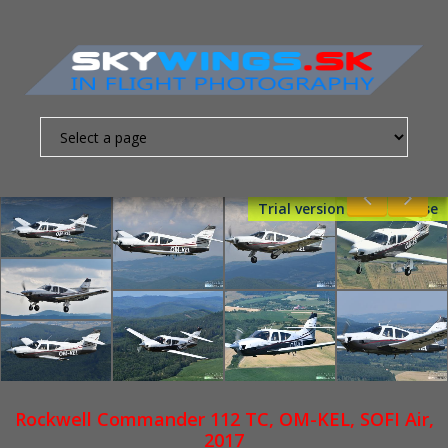
Trial version - Get License
Nevyhnutne
nutné
súbory
cookies
Sú to
základné
súbory
cookies,
ktoré
Rockwell Commander 112 TC, OM-KEL, SOFI Air,
umožňujú
2017
pohybovať