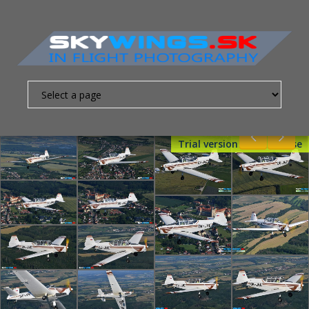
Trial version - Get License
Nevyhnutne
nutné
súbory
cookies
Sú to
základné
súbory
cookies,
ktoré
umožňujú
pohybovať