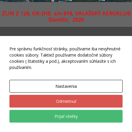
sa po
webovej
ZLIN Z 126, OK-JHE, s/n 818,
VALAŠSKÝ AEROKLUB
stránke a
Slavičín
, 2020
používať jej
funkcie.
Tieto súbory
cookies
neukladajú
Pre správnu funkčnosť stránky, používame iba nevyhnutné
žiadne
informácie o
cookies súbory. Taktiež používame dodatočné súbory
FlexIT WP
vás, ktoré by
cookies ( štatistiky a pod.), akceptovaním súhlasíte s ich
sa dali použiť
používaním.
na marketing
Theme © 2015-2026 Skywings.sk Powered by
Wordpress
alebo na
zapamätanie
Nastavenia
si, čo ste si
na internete
pozerali.
Odmietnuť
Prijať všetky
Analytické
súbory
cookies