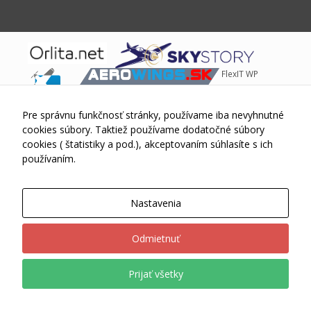
sa po
webovej
stránke a
používať jej
funkcie.
FlexIT WP
Tieto súbory
cookies
neukladajú
Theme © 2015-2026 Skywings.sk Powered by
Wordpress
Pre správnu funkčnosť stránky, používame iba nevyhnutné
žiadne
informácie o
cookies súbory. Taktiež používame dodatočné súbory
vás, ktoré by
cookies ( štatistiky a pod.), akceptovaním súhlasíte s ich
sa dali použiť
používaním.
na marketing
alebo na
zapamätanie
Nastavenia
si, čo ste si
na internete
pozerali.
Odmietnuť
Prijať všetky
Analytické
súbory
cookies