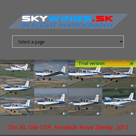
Trial version - Get License
Nevyhnutne
nutné
súbory
cookies
Sú to
základné
súbory
cookies,
ktoré
Zlin 43, OM-COP, Aeroklub Nové Zámky, 2013
umožňujú
pohybovať