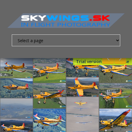
Trial version - Get License
Nevyhnutne
nutné
súbory
cookies
Sú to
základné
súbory
cookies,
ktoré
umožňujú
pohybovať