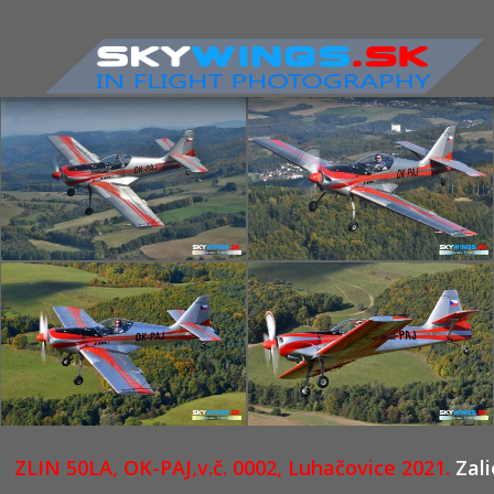
Nevyhnutne
nutné
súbory
cookies
Sú to
základné
súbory
cookies,
ktoré
ZLIN 50LA, OK-PAJ,v.č. 0002, Luhačovice 2021.
Zal
umožňujú
pohybovať