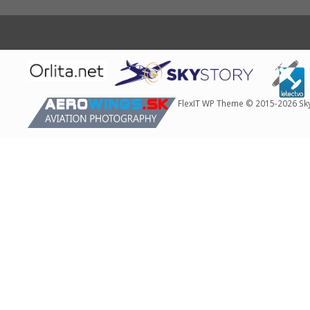
sa po
webovej
stránke a
používať jej
funkcie.
Tieto súbory
cookies
neukladajú
FlexIT WP Theme © 2015-2026 Sk
žiadne
informácie o
vás, ktoré by
sa dali použiť
na marketing
alebo na
zapamätanie
si, čo ste si
na internete
pozerali.
Analytické
súbory
cookies