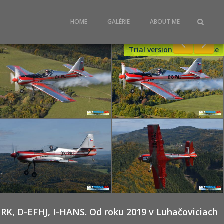
HOME
GALÉRIE
ABOUT ME
Trial version - Get License
RK, D-EFHJ, I-HANS. Od roku 2019 v Luhačoviciach