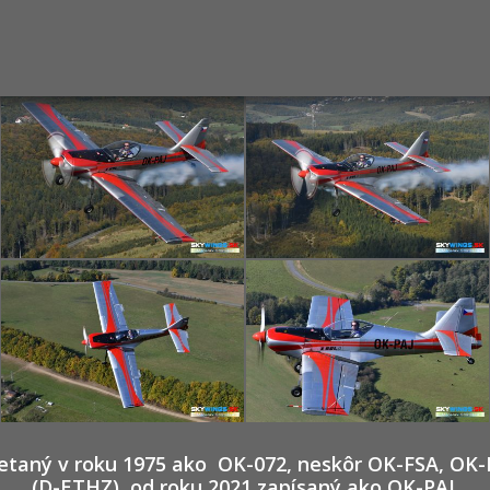
ietaný v roku 1975 ako OK-072, neskôr OK-FSA, OK-I
(D-ETHZ), od roku 2021 zapísaný ako OK-PAJ.